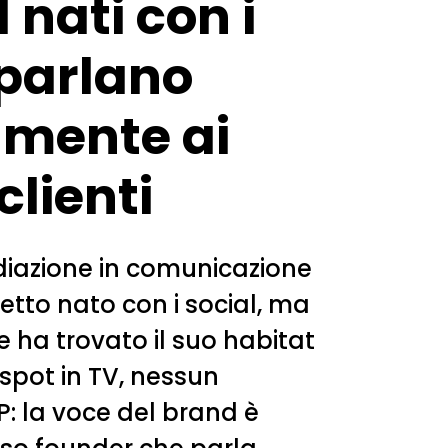
 nati con i
 parlano
amente ai
clienti
diazione in comunicazione
etto nato con i social, ma
he ha trovato il suo habitat
 spot in TV, nessun
P: la voce del brand è