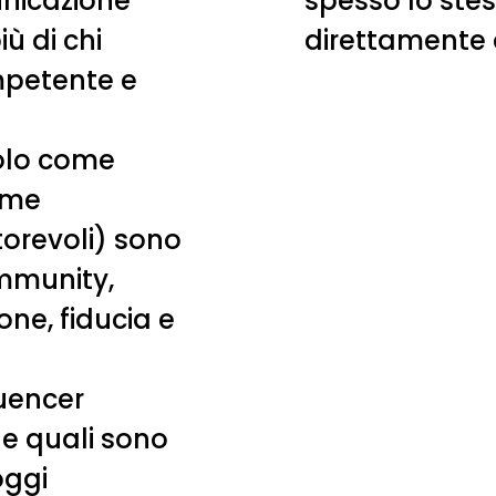
nicazione
spesso lo ste
ù di chi
direttamente 
mpetente e
solo come
ome
torevoli) sono
ommunity,
one, fiducia e
luencer
e quali sono
oggi