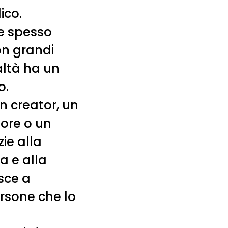
ico.
ne spesso
on grandi
altà ha un
o.
n creator, un
tore o un
zie alla
a e alla
sce a
ersone che lo