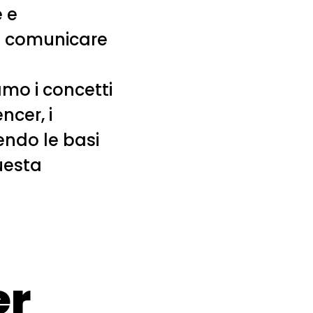
 e
no comunicare
amo i concetti
ncer, i
nendo le basi
uesta
er