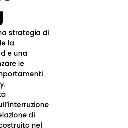
g
na strategia di
e la
nd e una
nzare le
comportamenti
y.
tà
ll’interruzione
lazione di
costruito nel