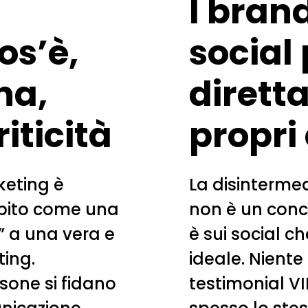
I brand
os’è,
social
na,
dirett
iticità
propri 
keting è
La disinterme
epito come una
non è un conc
” a una vera e
è sui social c
ting.
ideale. Niente
rsone si fidano
testimonial VI