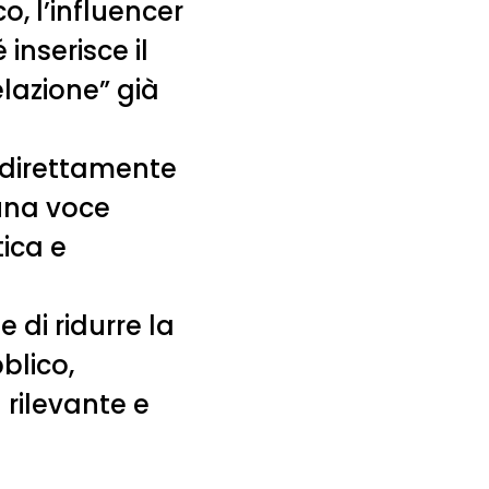
o, l’influencer
inserisce il
elazione” già
 direttamente
 una voce
ica e
di ridurre la
blico,
rilevante e